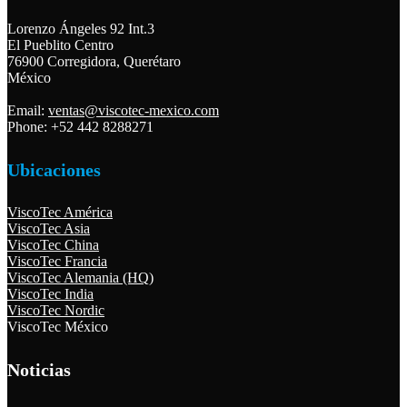
Lorenzo Ángeles 92 Int.3
El Pueblito Centro
76900 Corregidora, Querétaro
México
Email:
ventas@viscotec-mexico.com
Phone: +52 442 8288271
Ubicaciones
ViscoTec América
ViscoTec Asia
ViscoTec China
ViscoTec Francia
ViscoTec Alemania (HQ)
ViscoTec India
ViscoTec Nordic
ViscoTec México
Noticias