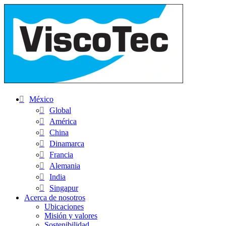
México
Global
América
China
Dinamarca
Francia
Alemania
India
Singapur
Acerca de nosotros
Ubicaciones
Misión y valores
Sostenibilidad