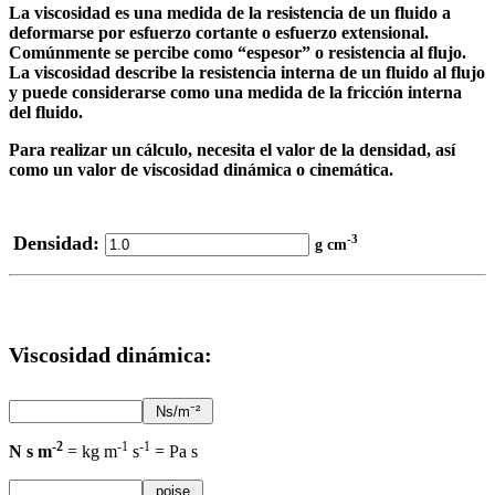
La viscosidad es una medida de la resistencia de un fluido a
deformarse por esfuerzo cortante o esfuerzo extensional.
Comúnmente se percibe como “espesor” o resistencia al flujo.
La viscosidad describe la resistencia interna de un fluido al flujo
y puede considerarse como una medida de la fricción interna
del fluido.
Para realizar un cálculo, necesita el valor de la densidad, así
como un valor de viscosidad dinámica o cinemática.
Densidad:
-3
g cm
Viscosidad dinámica:
-2
-1
-1
N s m
= kg m
s
= Pa s