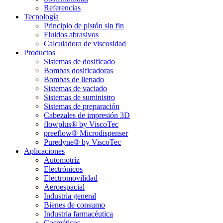
Referencias
Tecnología
Principio de pistón sin fin
Fluidos abrasivos
Calculadora de viscosidad
Productos
Sistemas de dosificado
Bombas dosificadoras
Bombas de llenado
Sistemas de vaciado
Sistemas de suministro
Sistemas de preparación
Cabezales de impresión 3D
flowplus® by ViscoTec
preeflow® Microdispenser
Puredyne® by ViscoTec
Aplicaciones
Automotríz
Electrónicos
Electromovilidad
Aeroespacial
Industria general
Bienes de consumo
Industria farmacéutica
Cosméticos