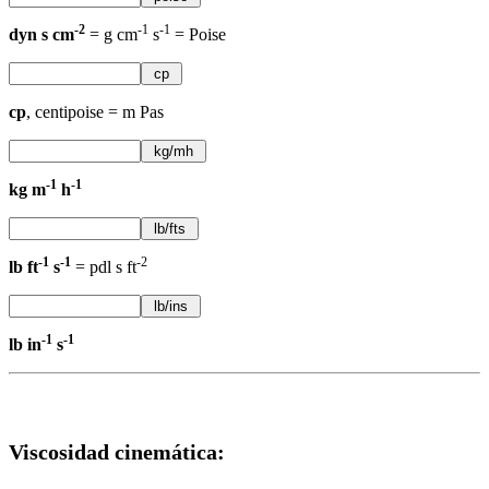
-2
-1
-1
dyn s cm
= g cm
s
= Poise
cp
, centipoise = m Pas
-1
-1
kg m
h
-1
-1
-2
lb ft
s
= pdl s ft
-1
-1
lb in
s
Viscosidad cinemática: