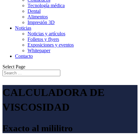
Tecnología médica
Dental
Alimentos
Impresión 3D
Noticias
Noticias y artículos
Folletos y flyers
Exposiciones y eventos
Whitepaper
Contacto
Select Page
CALCULADORA DE
VISCOSIDAD
Exacto al mililitro