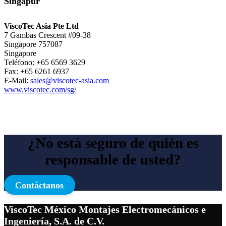
Singapur
ViscoTec Asia Pte Ltd
7 Gambas Crescent #09-38
Singapore 757087
Singapore
Teléfono: +65 6569 3629
Fax: +65 6261 6937
E-Mail:
sales@viscotec-asia.com
www.viscotec.com/sg/
¿No está seguro de quién es
responsable de usted?
Contáctanos
ViscoTec México Montajes Electromecánicos e
Ingeniería, S.A. de C.V.