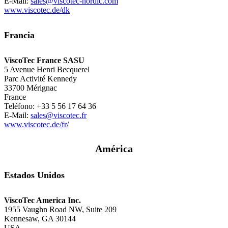
E-Mail:
sales@viscotec-nordic.com
www.viscotec.de/dk
Francia
ViscoTec France SASU
5 Avenue Henri Becquerel
Parc Activité Kennedy
33700 Mérignac
France
Teléfono: +33 5 56 17 64 36
E-Mail:
sales@viscotec.fr
www.viscotec.de/fr/
América
Estados Unidos
ViscoTec America Inc.
1955 Vaughn Road NW, Suite 209
Kennesaw, GA 30144
USA