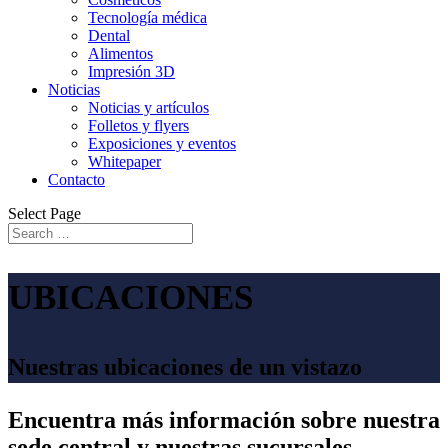
Tecnología médica
Dental
Alimentos
Impresión 3D
Noticias
Noticias y artículos
Folletos y flyers
Exposiciones y eventos
Whitepaper
Contacto
Select Page
UBICACIONES
Nuestras ubicaciones de un vistazo
Encuentra más información sobre nuestra
sede central y nuestras sucursales.