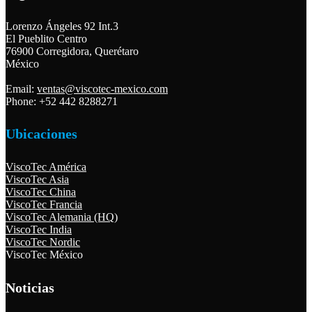
Lorenzo Ángeles 92 Int.3
El Pueblito Centro
76900 Corregidora, Querétaro
México
Email:
ventas@viscotec-mexico.com
Phone: +52 442 8288271
Ubicaciones
ViscoTec América
ViscoTec Asia
ViscoTec China
ViscoTec Francia
ViscoTec Alemania (HQ)
ViscoTec India
ViscoTec Nordic
ViscoTec México
Noticias