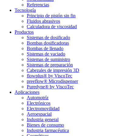
Referencias
Tecnología
Principio de pistón sin fin
Fluidos abrasivos
Calculadora de viscosidad
Productos
Sistemas de dosificado
Bombas dosificadoras
Bombas de llenado
Sistemas de vaciado
Sistemas de suministro
Sistemas de preparación
Cabezales de impresión 3D
flowplus® by ViscoTec
preeflow® Microdispenser
Puredyne® by ViscoTec
Aplicaciones
Automotríz
Electrónicos
Electromovilidad
Aeroespacial
Industria general
Bienes de consumo
Industria farmacéutica
Cosméticos