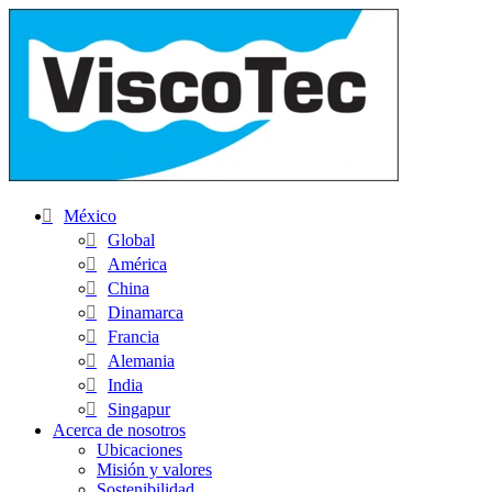
México
Global
América
China
Dinamarca
Francia
Alemania
India
Singapur
Acerca de nosotros
Ubicaciones
Misión y valores
Sostenibilidad