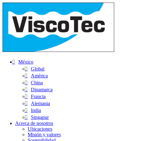
México
Global
América
China
Dinamarca
Francia
Alemania
India
Singapur
Acerca de nosotros
Ubicaciones
Misión y valores
Sostenibilidad