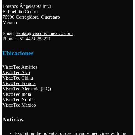
Lorenzo Ángeles 92 Int.3
El Pueblito Centro
76900 Corregidora, Querétaro
México
Email:
ventas@viscotec-mexico.com
Phone: +52 442 8288271
Ubicaciones
ViscoTec América
ViscoTec Asia
ViscoTec China
ViscoTec Francia
ViscoTec Alemania (HQ)
ViscoTec India
ViscoTec Nordic
ViscoTec México
Noticias
Exploiting the potential of user-friendly medicines with the