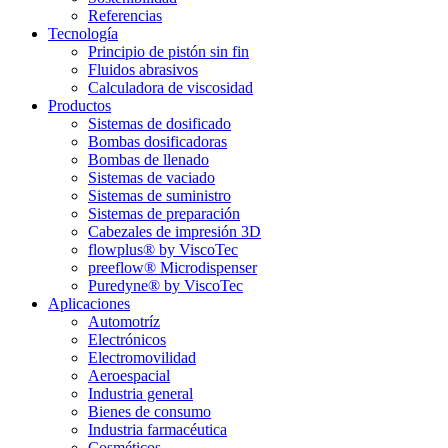
Referencias
Tecnología
Principio de pistón sin fin
Fluidos abrasivos
Calculadora de viscosidad
Productos
Sistemas de dosificado
Bombas dosificadoras
Bombas de llenado
Sistemas de vaciado
Sistemas de suministro
Sistemas de preparación
Cabezales de impresión 3D
flowplus® by ViscoTec
preeflow® Microdispenser
Puredyne® by ViscoTec
Aplicaciones
Automotríz
Electrónicos
Electromovilidad
Aeroespacial
Industria general
Bienes de consumo
Industria farmacéutica
Cosméticos