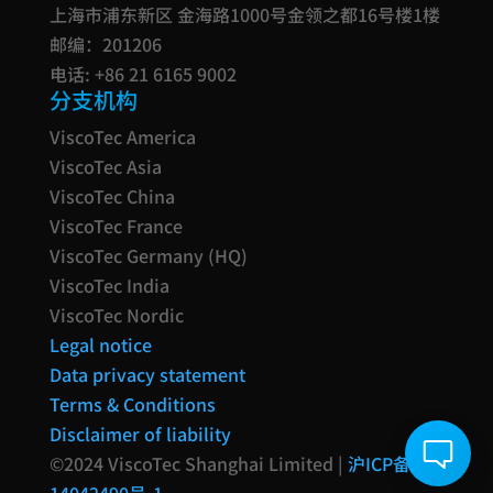
上海市浦东新区 金海路1000号金领之都16号楼1楼
邮编：201206
电话: +86 21 6165 9002
分支机构
ViscoTec America
ViscoTec Asia
ViscoTec China
ViscoTec France
ViscoTec Germany (HQ)
ViscoTec India
ViscoTec Nordic
Legal notice
Data privacy statement
Terms & Conditions
Disclaimer of liability
©2024 ViscoTec Shanghai Limited |
沪ICP备