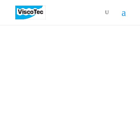
服务中心
调试/售后服务
我们陪伴你度过一个（泵）的一生
定制的设备和工艺
我们的目标：改善你的流程